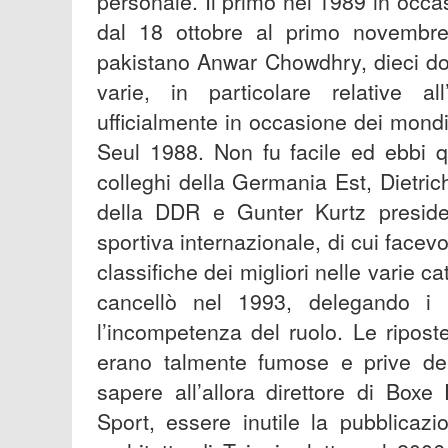
personale. Il primo nel 1989 in occas
dal 18 ottobre al primo novembre, 
pakistano Anwar Chowdhry, dieci do
varie, in particolare relative all
ufficialmente in occasione dei mondi
Seul 1988. Non fu facile ed ebbi qu
colleghi della Germania Est, Dietri
della DDR e Gunter Kurtz presid
sportiva internazionale, di cui facev
classifiche dei migliori nelle varie 
cancellò nel 1993, delegando i pr
l’incompetenza del ruolo. Le ripost
erano talmente fumose e prive del 
sapere all’allora direttore di Box
Sport, essere inutile la pubblicaz