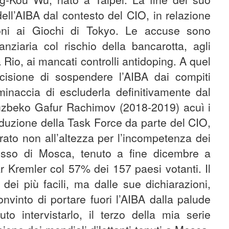
ell’AIBA dal contesto del CIO, in relazione
zioni ai Giochi di Tokyo. Le accuse sono
anziaria col rischio della bancarotta, agli
a Rio, ai mancati controlli antidoping. A quel
cisione di sospendere l’AIBA dai compiti
 minaccia di escluderla definitivamente dal
l’uzbeko Gafur Rachimov (2018-2019) acuì i
troduzione della Task Force da parte del CIO,
trato non all’altezza per l’incompetenza dei
esso di Mosca, tenuto a fine dicembre a
ar Kremler col 57% dei 157 paesi votanti. Il
dei più facili, ma dalle sue dichiarazioni,
vinto di portare fuori l’AIBA dalla palude
to intervistarlo, il terzo della mia serie