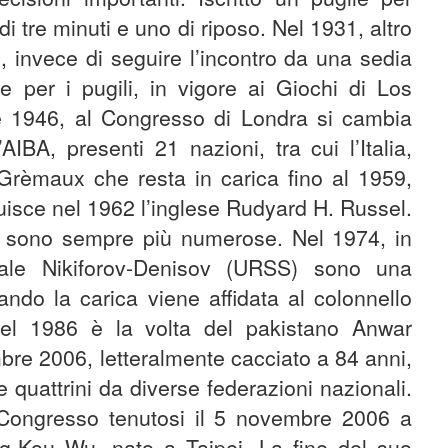
i tre minuti e uno di riposo. Nel 1931, altro
g, invece di seguire l’incontro da una sedia
ne per i pugili, in vigore ai Giochi di Los
 1946, al Congresso di Londra si cambia
BA, presenti 21 nazioni, tra cui l’Italia,
 Grèmaux che resta in carica fino al 1959,
uisce nel 1962 l’inglese Rudyard H. Russel.
BA sono sempre più numerose. Nel 1974, in
rale Nikiforov-Denisov (URSS) sono una
ndo la carica viene affidata al colonnello
el 1986 è la volta del pakistano Anwar
re 2006, letteralmente cacciato a 84 anni,
e quattrini da diverse federazioni nazionali.
l Congresso tenutosi il 5 novembre 2006 a
ng-Kou Wu, nato a Taipei. La fine del suo