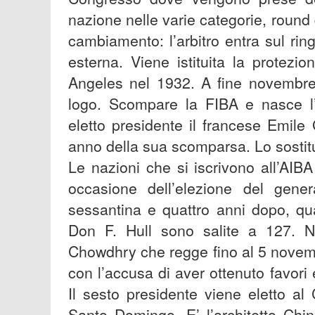
nazione nelle varie categorie, round d
cambiamento: l’arbitro entra sul rin
esterna. Viene istituita la protezio
Angeles nel 1932. A fine novembre
logo. Scompare la FIBA e nasce l’AI
eletto presidente il francese Emile
anno della sua scomparsa. Lo sostit
Le nazioni che si iscrivono all’AI
occasione dell’elezione del gene
sessantina e quattro anni dopo, qua
Don F. Hull sono salite a 127. N
Chowdhry che regge fino al 5 novemb
con l’accusa di aver ottenuto favori 
Il sesto presidente viene eletto a
Santo Domingo. E’ l’architetto Chi