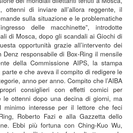
ione dei mondiali dilettanti tenuti a Mosca,
ottenni di inviare all’allora reggente, il
mande sulla situazione e le problematiche
’ingresso delle macchinette”, introdotte
ali di Mosca, dopo gli scandali ai Giochi di
esta opportunità grazie all’intervento dei
ch Denz responsabile di Box-Ring il mensile
ente della Commissione AIPS, la stampa
o parte e che aveva il compito di redigere le
categorie, anno per anno. Compito che l’AIBA
opri consiglieri con effetti comici per
e le ottenni dopo una decina di giorni, ma
minimo interesse per il lettore che feci
e Ring, Roberto Fazi e alla Gazzetta dello
ione. Ebbi più fortuna con Ching-Kuo Wu,